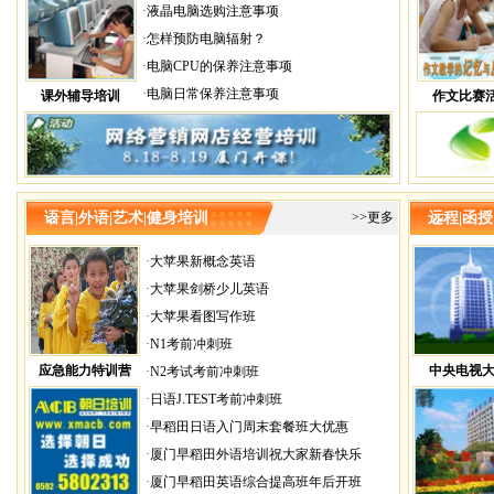
·
液晶电脑选购注意事项
·
怎样预防电脑辐射？
·
电脑CPU的保养注意事项
·
电脑日常保养注意事项
课外辅导培训
作文比赛
语言|外语|艺术|健身培训
>>更多
远程|函授|
·
大苹果新概念英语
·
大苹果剑桥少儿英语
·
大苹果看图写作班
·
N1考前冲刺班
应急能力特训营
中央电视
·
N2考试考前冲刺班
·
日语J.TEST考前冲刺班
·
早稻田日语入门周末套餐班大优惠
·
厦门早稻田外语培训祝大家新春快乐
·
厦门早稻田英语综合提高班年后开班