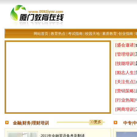
网站首页
|
教育热点
|
考试指南
|
校园天地
|
素质教育
|
创业指南
|
[盛会邀请]
[管理培训]
[技能培训]
[励志人生]
[关注焦点]
[营销策略]
[行业热闻]
[网商培训]
金融|财务|理财培训
中专|
·
2011年金融英语备考及翻译