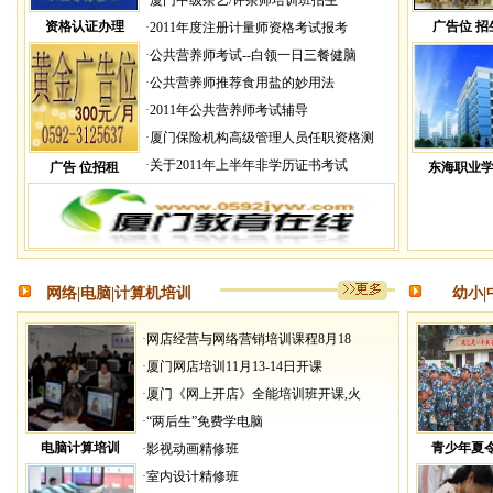
·
厦门中级茶艺/评茶师培训班招生
资格认证办理
广告位 招
·
2011年度注册计量师资格考试报考
·
公共营养师考试--白领一日三餐健脑
·
公共营养师推荐食用盐的妙用法
·
2011年公共营养师考试辅导
·
厦门保险机构高级管理人员任职资格测
·
关于2011年上半年非学历证书考试
广告 位招租
东海职业
网络|电脑|计算机培训
幼小|
·
网店经营与网络营销培训课程8月18
·
厦门网店培训11月13-14日开课
·
厦门《网上开店》全能培训班开课,火
·
“两后生”免费学电脑
电脑计算培训
青少年夏
·
影视动画精修班
·
室内设计精修班