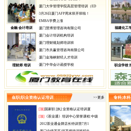
·
厦门大学管理学院高层管理培训（ED
·
3月26日厦门AFP周末班开班啦！
·
EMBA学费上涨
金融 会计培训
福建化工
·
厦门慧博管理咨询有限公司
·
厦门会计培训机构培训
·
厦门理财规划师培训班
·
厦门市共赢管理咨询有限公司
·
厦门金海峡财经人才培训
·
厦门中华会计函授学校
理财师 培训
职业学校 
在职|职业资格认证培训
>>更多
专科|本科
[顶]
国家职 [执] 业资格认证培训厦
[顶]
《茶业通》培训中心荣誉课程:中级
·
2012茶业通金牌店长特训营7月1