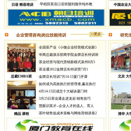
·
早稻田英语口语班随到随学纯外教
日语 韩语培训
中国农业
企业管理咨询|岗位技能培训
研究生
·
全国茶产业《小微企业经营模式创新》
·
华商总裁俱乐部商学院金牌店长特训班
·
茶业经营与现代营销新模式泉州8月5
·
茶业通2012金牌店长特训营7月1
总裁EMBA班
北京 大
·
金牌店长培训7月14-15厦门开课
·
如何成为高效执行的管理者,赢在执行
·
4月14-15日成交十大秘诀厦门特
·
3月25日茶业通走进龙岩:销售技巧
·
慧眼识英才--企业人才的选人、育人
·
茶叶销售低成本策略与网络营销讲座2
精品 课程
清华 大