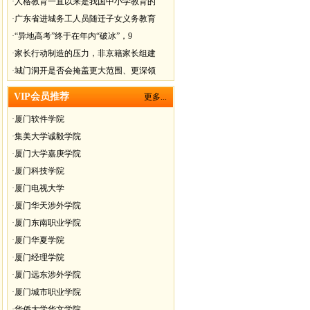
·
人格教育一直以来是我国中小学教育的
·
广东省进城务工人员随迁子女义务教育
·
“异地高考”终于在年内“破冰”，9
·
家长行动制造的压力，非京籍家长组建
·
城门洞开是否会掩盖更大范围、更深领
VIP会员推荐
更多...
·
厦门软件学院
·
集美大学诚毅学院
·
厦门大学嘉庚学院
·
厦门科技学院
·
厦门电视大学
·
厦门华天涉外学院
·
厦门东南职业学院
·
厦门华夏学院
·
厦门经理学院
·
厦门远东涉外学院
·
厦门城市职业学院
·
华侨大学华文学院