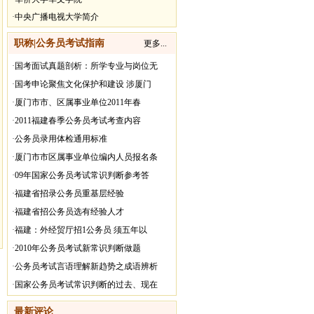
·
中央广播电视大学简介
职称|公务员考试指南
更多...
·
国考面试真题剖析：所学专业与岗位无
·
国考申论聚焦文化保护和建设 涉厦门
·
厦门市市、区属事业单位2011年春
·
2011福建春季公务员考试考查内容
·
公务员录用体检通用标准
·
厦门市市区属事业单位编内人员报名条
·
09年国家公务员考试常识判断参考答
·
福建省招录公务员重基层经验
·
福建省招公务员选有经验人才
·
福建：外经贸厅招1公务员 须五年以
·
2010年公务员考试新常识判断做题
·
公务员考试言语理解新趋势之成语辨析
·
国家公务员考试常识判断的过去、现在
最新评论