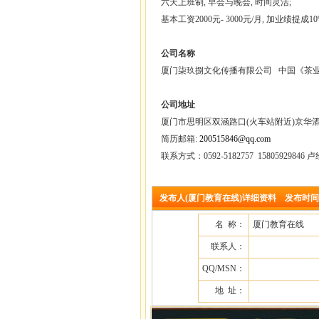
六天上班制, 早会与晚会, 时间灵活;
基本工资2000元- 3000元/月, 加业绩提成1
公司名称
厦门柒玖捌文化传播
有限公司
中国《茶业
公司地址
厦门市思明区双涵路口(火车站附近)京华酒
简历邮箱:
200515846@qq.com
联系方式：0592-5182757 15805929846 卢经
发布人(厦门教育在线)详细资料 发布时间：2012
名 称：
厦门教育在线
联系人：
QQ/MSN：
地 址：