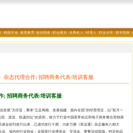
南
|
校园天地
|
素质教育
|
创业指南
|
职业规划
|
名商名人
|
经理人
|
职业女性
|
留学指南
|
》杂志代理合作; 招聘商务代表/培训客服
; 招聘商务代表/培训客服
业
发展
”为宗旨，秉承“立足闽南、发展
福建
、面向全国”的经营理念，以“双月一
直投、派送、投递到位”的原则，致力于打造
中国
茶界杂志和电子商务整合营销第
洽谈会创刊发行以来，已成功发行十期，10多万册《茶业通》杂志遍布八闽大
企业、省内外行业协会；全国茶行业
博览会
、交流会、赛事活动现场；特定的品