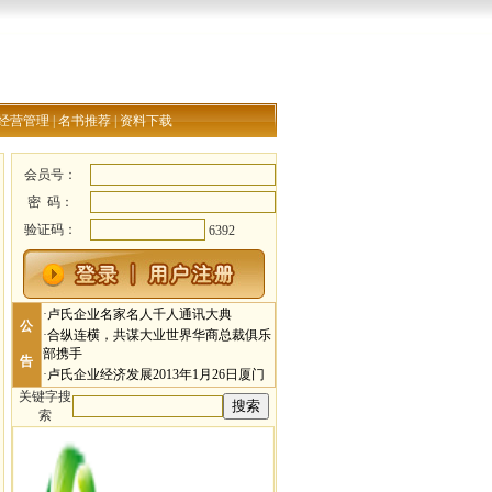
经营管理
|
名书推荐
|
资料下载
会员号：
密 码：
验证码：
6392
·
卢氏企业名家名人千人通讯大典
公
·
合纵连横，共谋大业世界华商总裁俱乐
部携手
告
·
卢氏企业经济发展2013年1月26日厦门
关键字搜
索