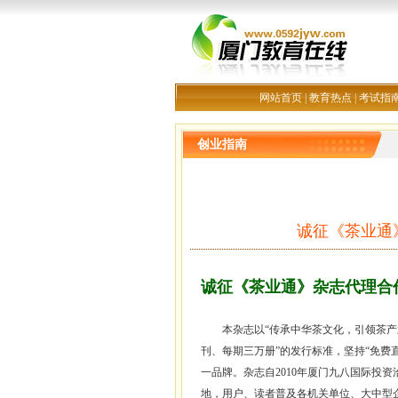
网站首页
|
教育热点
|
考试指
创业指南
诚征《茶业通
诚征《
茶业
通》杂志代理合作
本杂志以“传承中华
茶文化
，引领茶产
刊、每期三万册”的发行标准，坚持“免费
一
品牌
。杂志自2010年
厦门
九八
国际
投资
地，用户、读者普及各机关单位、大中型