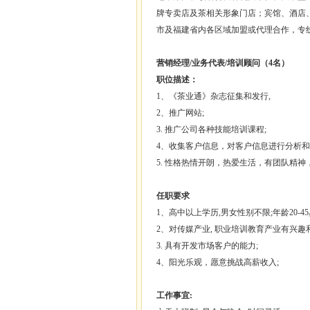
牌专卖店及茶相关形象门店；宾馆、酒店
市及
福建省
内各区域加盟或代理合作，专线158
营销经理/业务代表/培训顾问（4名）
职位描述：
1、《茶业通》杂志征集和发行,
2、推广网站;
3. 推广公司各种技能培训课程;
4、收集客户信息，对客户信息进行分析和
5. 性格热情开朗，热爱生活，有团队精
任职要求
1、高中以上学历,男女性别不限;年龄20-45
2、对传媒产业, 职业培训教育产业有兴趣
3. 具有开发市场客户的能力;
4、阳光乐观，愿意挑战高薪收入;
工作事宜: