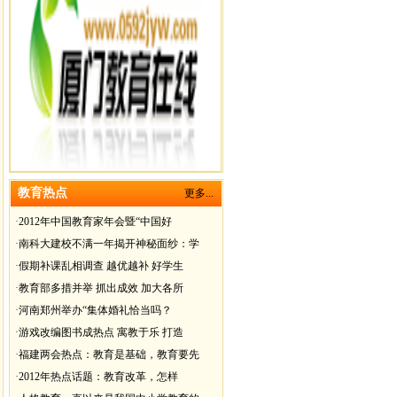
教育热点
更多...
·
2012年中国教育家年会暨“中国好
·
南科大建校不满一年揭开神秘面纱：学
·
假期补课乱相调查 越优越补 好学生
·
教育部多措并举 抓出成效 加大各所
·
河南郑州举办“集体婚礼恰当吗？
·
游戏改编图书成热点 寓教于乐 打造
·
福建两会热点：教育是基础，教育要先
·
2012年热点话题：教育改革，怎样