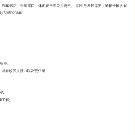
、汽车4S店、金融窗口、休闲娱乐等公共场所。 因业务发展需要，诚征全国各省
05929846
归类;
神，具有较强执行力以及责任感；
岁;
和了解;