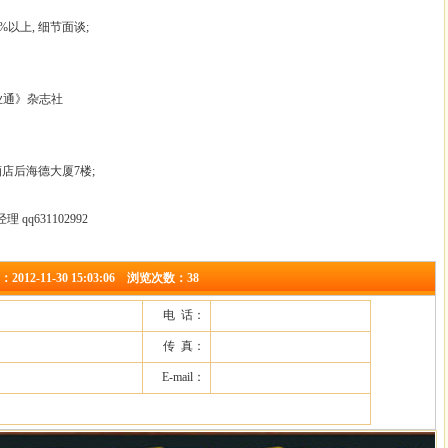
0%以上, 细节面谈;
通》杂志社
店后海德大厦7楼;
理 qq631102992
-11-30 15:03:06 浏览次数：38
电 话：
传 真：
E-mail：