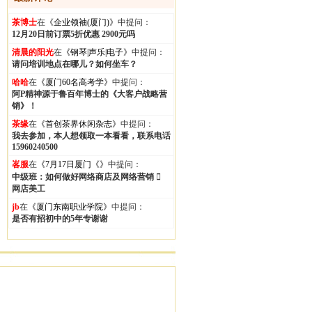
茶博士
在
《企业领袖(厦门)》
中提问：
12月20日前订票5折优惠 2900元吗
清晨的阳光
在
《钢琴|声乐|电子》
中提问：
请问培训地点在哪儿？如何坐车？
哈哈
在
《厦门60名高考学》
中提问：
阿P精神源于鲁百年博士的《大客户战略营
销》！
茶缘
在
《首创茶界休闲杂志》
中提问：
我去参加，本人想领取一本看看，联系电话
15960240500
峉服
在
《7月17日厦门《》
中提问：
中级班：如何做好网络商店及网络营销 
网店美工
jb
在
《厦门东南职业学院》
中提问：
是否有招初中的5年专谢谢