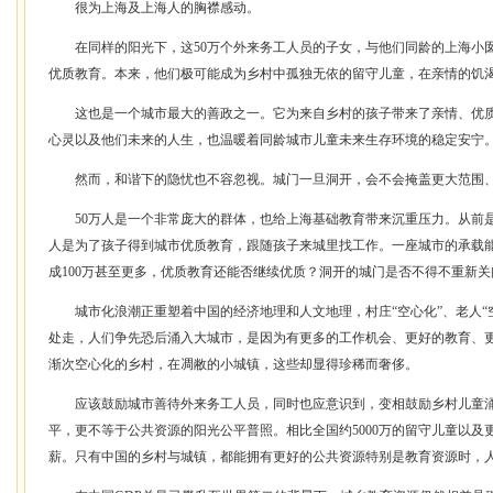
很为上海及上海人的胸襟感动。
在同样的阳光下，这50万个外来务工人员的子女，与他们同龄的上海小
优质教育。本来，他们极可能成为乡村中孤独无依的留守儿童，在亲情的饥
这也是一个城市最大的善政之一。它为来自乡村的孩子带来了亲情、优质
心灵以及他们未来的人生，也温暖着同龄城市儿童未来生存环境的稳定安宁
然而，和谐下的隐忧也不容忽视。城门一旦洞开，会不会掩盖更大范围
50万人是一个非常庞大的群体，也给上海基础教育带来沉重压力。从前
人是为了孩子得到城市优质教育，跟随孩子来城里找工作。一座城市的承载能
成100万甚至更多，优质教育还能否继续优质？洞开的城门是否不得不重新
城市化浪潮正重塑着中国的经济地理和人文地理，村庄“空心化”、老人“
处走，人们争先恐后涌入大城市，是因为有更多的工作机会、更好的教育、
渐次空心化的乡村，在凋敝的小城镇，这些却显得珍稀而奢侈。
应该鼓励城市善待外来务工人员，同时也应意识到，变相鼓励乡村儿童
平，更不等于公共资源的阳光公平普照。相比全国约5000万的留守儿童以及
薪。只有中国的乡村与城镇，都能拥有更好的公共资源特别是教育资源时，