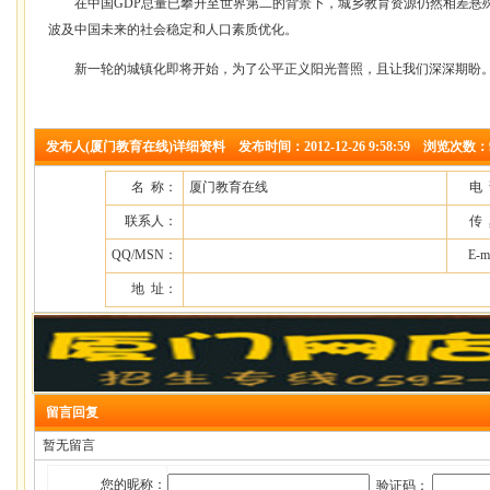
在中国GDP总量已攀升至世界第二的背景下，城乡教育资源仍然相差悬
波及中国未来的社会稳定和人口素质优化。
新一轮的城镇化即将开始，为了公平正义阳光普照，且让我们深深期盼
发布人(厦门教育在线)详细资料 发布时间：2012-12-26 9:58:59 浏览次数：
名 称：
厦门教育在线
电
联系人：
传
QQ/MSN：
E-m
地 址：
留言回复
暂无留言
您的昵称：
验证码：