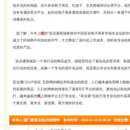
地开花的的局面。但大多依附于淘宝、红孩子、京东商城等综合类平台，或
没有专属的茶业平台。如何在电子商务蓬勃发展的大潮中，开辟出一条属于
传播者的焦点。
据了解，今年上
线
的“茶业通商城将填补中国茶在电子商务市场专业化的
减少了经销商中间加价的环节，大大降低了茶叶的
上市
成本。同时有专业的
优质的产品。
茶业通商城是一个茶行业的网店超市。他联营结合了最知名的
普洱茶
、
铁
分行业的佼佼者，就像一个专业的茶叶名品馆。就是要以专业化和垂直化的
茶业通CEO卢劲说, 互联网的崛起和快递业的跟进，人们越来越热衷网上购
到实惠的商品。人们的网购热情催生了诸多B2C平台的诞生。麦包包以箱包
打，越来越多的
线
上购物平台主打专业化，“茶业通”也欲打造专业化的中国
个最全面、最专业、最优惠、最方便的好去处。
发布人(厦门教育在线)详细资料 发布时间：2010-12-14 22:08:20 浏览次数：