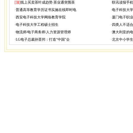
[顶]
线上买卖茶叶成趋势 茶业通突围茶
·
联讯读报手机
·
普通高等教育学历证书实施在线即时电
·
电子科技大
·
西安电子科技大学网络教育学院
·
厦门电子职
·
电子科技大学工程硕士招生
·
四类人不适
·
物流师/电子商务师/人力资源管理师
·
澳大利亚的电
·
LG电子总裁孙晋邦：打造“中国”企
·
北京中小学生