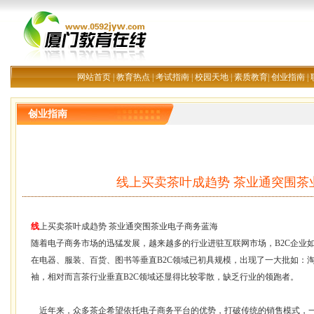
网站首页
|
教育热点
|
考试指南
|
校园天地
|
素质教育
|
创业指南
|
创业指南
线上买卖茶叶成趋势 茶业通突围茶
线
上买卖
茶叶
成趋势
茶业
通突围茶业电子商务蓝海
随着电子商务市场的迅猛
发展
，越来越多的行业进驻互联网市场，B2C企业
在电器、服装、百货、图书等垂直B2C领域已初具规模，出现了一大批如：
袖，相对而言茶行业垂直B2C领域还显得比较零散，缺乏行业的领跑者。
近年来，众多茶企希望依托电子商务平台的优势，打破传统的销售模式，一