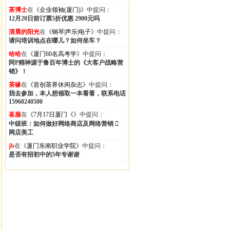
茶博士
在
《企业领袖(厦门)》
中提问：
12月20日前订票5折优惠 2900元吗
清晨的阳光
在
《钢琴|声乐|电子》
中提问：
请问培训地点在哪儿？如何坐车？
哈哈
在
《厦门60名高考学》
中提问：
阿P精神源于鲁百年博士的《大客户战略营
销》！
茶缘
在
《首创茶界休闲杂志》
中提问：
我去参加，本人想领取一本看看，联系电话
15960240500
峉服
在
《7月17日厦门《》
中提问：
中级班：如何做好网络商店及网络营销 
网店美工
jb
在
《厦门东南职业学院》
中提问：
是否有招初中的5年专谢谢