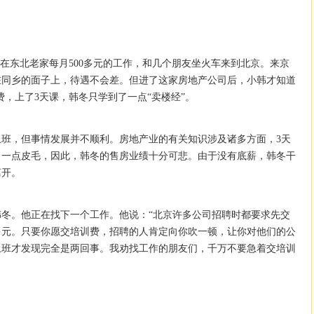
了在东北老家每月500多元的工作，和几个朋友坐火车来到北京。来京
在同乡的面子上，待遇不会差。但进了这家房地产公司后，小韩才知道
训费，上了3天课，韩冬只学到了一点“卖楼经”。
班，但事情发展并不顺利。房地产业的有关知识涉及诸多方面，3天
了一点皮毛，因此，韩冬的售房业绩十分可悲。由于没有底薪，韩冬干
离开。
冬。他正在找下一个工作。他说：“北京许多公司招聘时都要求先交
多元。只要你愿交培训费，招聘的人肯定向你吹一顿，让你对他们的公
上班才发现完全是两回事。我劝找工作的朋友们，千万不要急着交培训