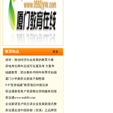
教育热点
更多...
·
述评：推动经济社会发展的教育力量
·
异地考生两年后或可在厦高考 方案争
·
福建教育：部分教科书明年秋季开始循
·
厦门小学厕所太脏孩子都憋着
·
9·8“投资福建”教育项目对接洽谈
·
茶业通新老客户资源整合营销服务回馈
·
茶业通www.tea846.com
·
企业家讲堂卢劲主讲企业发展新摸式整
·
茶业通走进中国茶都（安溪）之品牌营