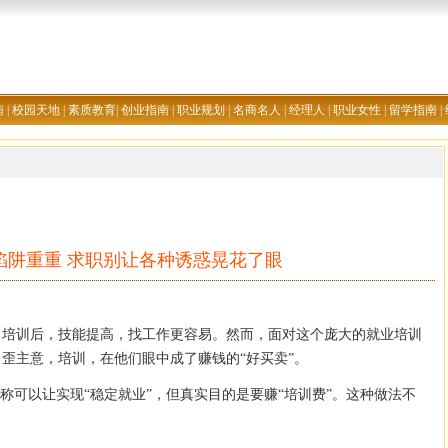
南
|
校园天地
|
素质教育
|
创业指南
|
职业规划
|
名商名人
|
经理人
|
职业女性
|
留学指南
|
陷阱重重 求职别让各种诱惑晃花了眼
。培训后，技能提高，找工作更容易。然而，面对这个庞大的就业培训
歪主意，培训，在他们眼中成了赚钱的“好买卖”。
称可以让实现“稳定就业”，但真实目的是要赚“培训费”。这种做法不