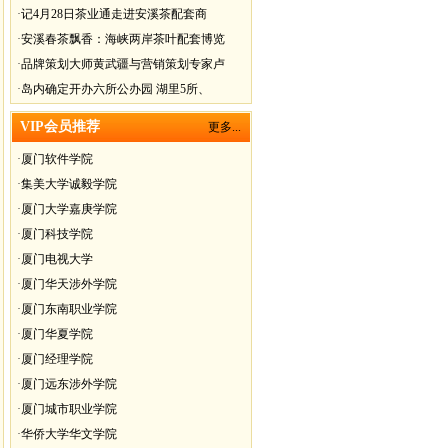
·
记4月28日茶业通走进安溪茶配套商
·
安溪春茶飘香：海峡两岸茶叶配套博览
·
品牌策划大师黄武疆与营销策划专家卢
·
岛内确定开办六所公办园 湖里5所、
VIP会员推荐
更多...
·
厦门软件学院
·
集美大学诚毅学院
·
厦门大学嘉庚学院
·
厦门科技学院
·
厦门电视大学
·
厦门华天涉外学院
·
厦门东南职业学院
·
厦门华夏学院
·
厦门经理学院
·
厦门远东涉外学院
·
厦门城市职业学院
·
华侨大学华文学院