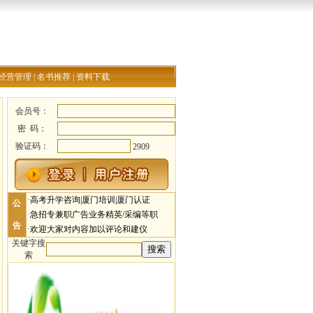
经营管理
|
名书推荐
|
资料下载
会员号：
密 码：
验证码：
2909
·
高考升学咨询|厦门培训|厦门认证
公
·
急招专兼职广告业务精英/采编等职
告
·
欢迎大家对内容加以评论和建仪
关键字搜
索