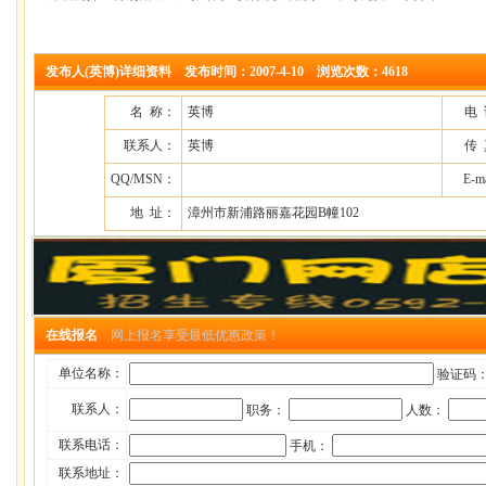
发布人(英博)详细资料 发布时间：2007-4-10 浏览次数：4618
名 称：
英博
电
联系人：
英博
传
QQ/MSN：
E-m
地 址：
漳州市新浦路丽嘉花园B幢102
在线报名
网上报名享受最低优惠政策！
单位名称：
验证码
联系人：
职务：
人数：
联系电话：
手机：
联系地址：