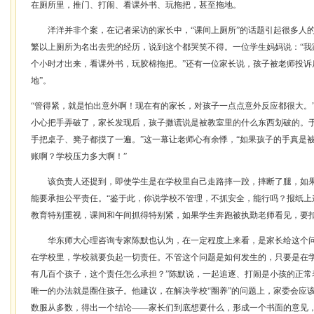
在厕所里，推门、打闹、看课外书、玩拖把，甚至拖地。
洋洋并非个案，在记者采访的家长中，“课间上厕所”的话题引起很多人的
繁以上厕所为名出去兜的经历，说到这个都哭笑不得。一位学生妈妈说：“我
个小时才出来，看课外书，玩胶棉拖把。”还有一位家长说，孩子被老师投诉
地”。
“管得紧，就是怕出意外啊！现在有的家长，对孩子一点点意外反应都很大。
小心把手弄破了，家长发现后，孩子撒谎说是被教室里的什么东西划破的。
手把桌子、凳子都摸了一遍。”这一幕让老师心有余悸，“如果孩子的手真是
账啊？学校压力多大啊！”
该负责人还提到，即使学生是在学校里自己走路摔一跤，摔断了腿，如果
能要承担公平责任。“鉴于此，你说学校不管理，不抓安全，能行吗？报纸上
教育特别重视，课间和午间抓得特别紧，如果学生奔跑被执勤老师看见，要扣
华东师大心理咨询专家陈默也认为，在一定程度上来看，是家长给这个问
在学校里，学校就要负起一切责任。不管这个问题是如何发生的，只要是在
有几百个孩子，这个责任怎么承担？”陈默说，一起追逐、打闹是小孩的正常
唯一的办法就是圈住孩子。他建议，在解决学校“圈养”的问题上，家委会应
数服从多数，得出一个结论——家长们到底想要什么，形成一个书面的意见，