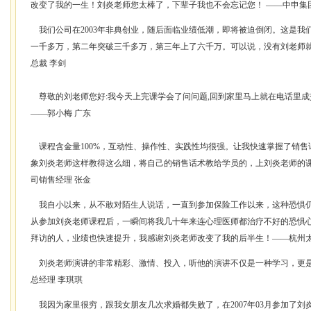
改变了我的一生！刘炎老师您太棒了，下辈子我也不会忘记您！ ——中申集
我们公司在2003年非典创业，随后面临业绩低潮，即将被迫倒闭。这是我
一千多万，第二年突破三千多万，第三年上了六千万。可以说，没有刘老师就
总裁 李剑
尊敬的刘老师您好:我今天上完课学会了问问题,回到家里马上就在电话里成
——郭小梅 广东
课程含金量100%，互动性、操作性、实践性均很强。让我快速掌握了销售
象刘炎老师这样教得这么细，将自己的销售话术教给学员的，上刘炎老师的课
司销售经理 张金
我自小以来，从不敢对陌生人说话，一直到参加保险工作以来，这种恐惧仍
从参加刘炎老师课程后，一瞬间将我几十年来连心理医师都治疗不好的恐惧
拜访的人，业绩也快速提升，我感谢刘炎老师改变了我的后半生！——杭州
刘炎老师演讲的非常精彩、激情、投入，听他的演讲不仅是一种学习，更是
总经理 李琪琪
我因为家里很穷，跟我女朋友几次求婚都失败了，在2007年03月参加了