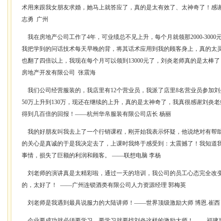
术用来跟我女朋友求婚，她马上就答应了，真的是太有效了、太神奇了！感
志勇 广州
我在房地产公司工作了4年，可业绩总不见上升，每个月就领那2000-300
我把学到的问话技术每天早晚的背，将其话术应用到我的顾客身上，真的太
也翻了四倍以上，我现在每个月可以领到13000元了，刘炎老师真的是太棒
房地产开发有限公司 张震海
我们公司经营服装的，我店里有12个营业员，我派了店里8名营业员参加
50万上升到130万，现还在继续的上升，真的是太神奇了，我真很感谢刘炎老
得到几百倍的回报！——杭州华帛服装有限公司店长 杨丽
我的好朋友叫我去上了一个行销课程，刚开始我表示怀疑，他说绝对有帮助
的关心是真诚的于是我决定去了，上课时我终于感受到：太震撼了！我知道
事情，损失了巨额的利润和顾客。 ——联想电脑 李杨
刘老师的演讲真是太精彩啦，通过一天的培训，我公司的员工心态完全改变
的，太好了！ ——广州连锁酒类有限公司人力资源经理 郭梅英
刘老师是我遇到最具说服力的大陆讲师！——世界顶级激励大师 博恩.崔西
企业要成功就必须要学习，要学习就要找刘炎这样的激励大师！ ——福建惠