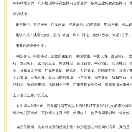
构特聘培训师，广东培训网等高级顾问合作讲师，多家企业特聘高级顾问、
培训领域：
销售技巧、客户服务、态度建设、沟通谈判、态度激励、电话营销、员工训
培训方式：演讲+游戏、互动+体验、练习+讨论、案例+故事、对话+分享、
服务过的部分企业：
中国电信、中国移动、法兰斯顿服饰、中国联通、中国人寿、建设银行、太
行、农业银行、诺信邦五金、腾达鞋业、百佳百货、中亚酒店、贝贝鞋业、
业、景裕五金塑胶、广媒体集团、纳嘉斯、万佳集团、红蜻蜓鞋业、菜篮子
士力集团、三九药业、白云山制药集团、巨星影业、完美集团、锦阳钻石、
格利菲、安诗雅集团、福建职业中专、广州连锁酒类公司、聚成集团泉州分
上万名以上客户的见证：
在中国大陆5年来，已有超过两万名以上的销售精英参加过刘炎老师的销售
练让他们更有效、更快速的提升业绩、倍增收入，使所有同类训练中最有效
实用又激情，具有相当强的感染力量！特别是那些销售问句话术，真的是一